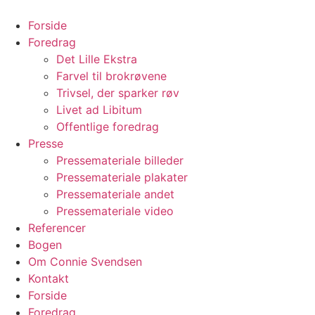
Videre
til
Forside
indhold
Foredrag
Det Lille Ekstra
Farvel til brokrøvene
Trivsel, der sparker røv
Livet ad Libitum
Offentlige foredrag
Presse
Pressemateriale billeder
Pressemateriale plakater
Pressemateriale andet
Pressemateriale video
Referencer
Bogen
Om Connie Svendsen
Kontakt
Forside
Foredrag