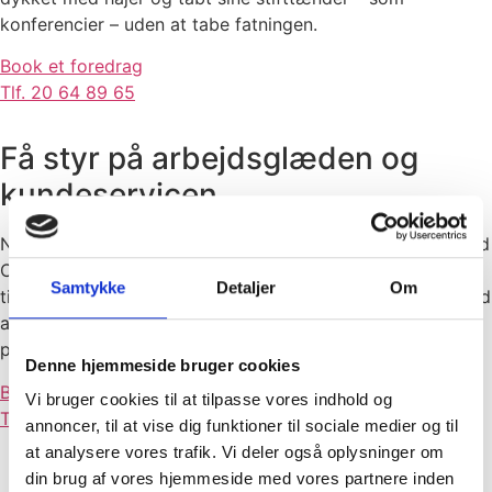
konferencier – uden at tabe fatningen.
Book et foredrag
Tlf. 20 64 89 65
Få styr på arbejdsglæden og
kundeservicen
Når emnet falder på arbejdsglæde og kundeservice så ved
Connie, hvad hun taler om. Hun har en smittende positiv
Samtykke
Detaljer
Om
tilgang til livet og besidder en fantastisk evne til at dele ud
af sine erfaringer og gode råd, så de kan anvendes både
privat og på arbejdspladsen.
Denne hjemmeside bruger cookies
Book et foredrag
Vi bruger cookies til at tilpasse vores indhold og
Tlf. 20 64 89 65
annoncer, til at vise dig funktioner til sociale medier og til
at analysere vores trafik. Vi deler også oplysninger om
din brug af vores hjemmeside med vores partnere inden
"Hvis alle turde give det lille ekstra, ville verden