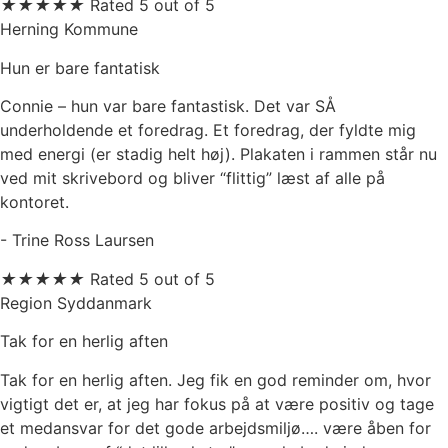
★
★
★
★
★
Rated 5 out of 5
Herning Kommune
Hun er bare fantatisk
Connie – hun var bare fantastisk. Det var SÅ
underholdende et foredrag. Et foredrag, der fyldte mig
med energi (er stadig helt høj). Plakaten i rammen står nu
ved mit skrivebord og bliver “flittig” læst af alle på
kontoret.
- Trine Ross Laursen
★
★
★
★
★
Rated 5 out of 5
Region Syddanmark
Tak for en herlig aften
Tak for en herlig aften. Jeg fik en god reminder om, hvor
vigtigt det er, at jeg har fokus på at være positiv og tage
et medansvar for det gode arbejdsmiljø…. være åben for