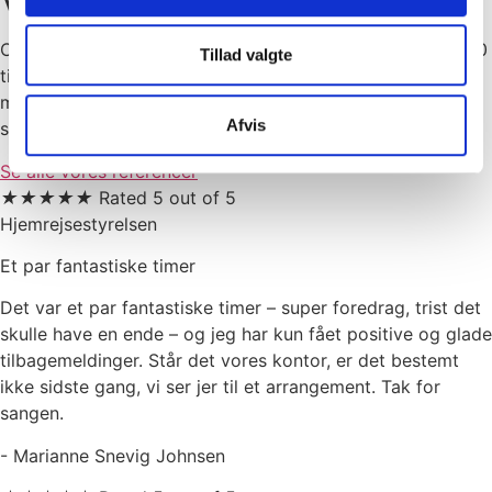
Vores tilhørere siger...
Connie Svendsen har holdt foredrag for mere end 130.000
Tillad valgte
tilhørere. Hun brænder for at levere sine budskaber, og
med sin humoristiske tilgang kommer hun under huden på
Afvis
sit publikum.
Se alle vores referencer
★
★
★
★
★
Rated 5 out of 5
Hjemrejsestyrelsen
Et par fantastiske timer
Det var et par fantastiske timer – super foredrag, trist det
skulle have en ende – og jeg har kun fået positive og glade
tilbagemeldinger. Står det vores kontor, er det bestemt
ikke sidste gang, vi ser jer til et arrangement. Tak for
sangen.
- Marianne Snevig Johnsen