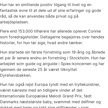
Hun har en smittende positiv tilgang til livet og en
fantastisk evne til at dele ud af sine erfaringer og gode
råd, så de kan anvendes både privat og på
arbejdspladsen.
Flere end 153.000 tilhørere har allerede oplevet Connie
som foredragsholder. Deltagerne begejstres over hendes
historier, for hun tør sige, hvad andre tænker.
Hun startede sin første forretning som 19-årig og åbnede
et par år senere endnu en forretning i Stockholm. Hun har
arbejdet som guide og airguide i Spies-koncernen og har
igennem de seneste 25 år været tilknyttet
Dyrehavsbakken.
Hun har også rejst Europa tyndt med en tryllekunstner,
været kæreste med en tidligere vinder af det
Internationale Europæiske Melodi Grand Prix, født
Danmarks næststørste baby, svømmet med delfiner og
dykket med hajer og tabt sine stifttænder – som