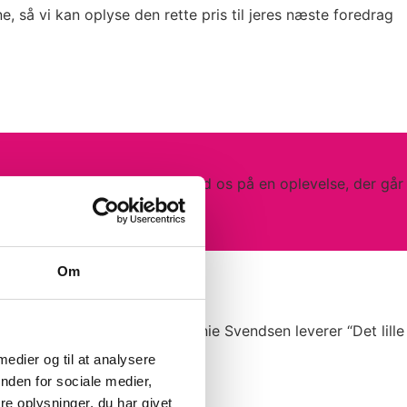
, så vi kan oplyse den rette pris til jeres næste foredrag
er og berigende viden. Kom med os på en oplevelse, der går
Om
positiv forskel hver dag. Connie Svendsen leverer “Det lille
 medier og til at analysere
nden for sociale medier,
e oplysninger, du har givet