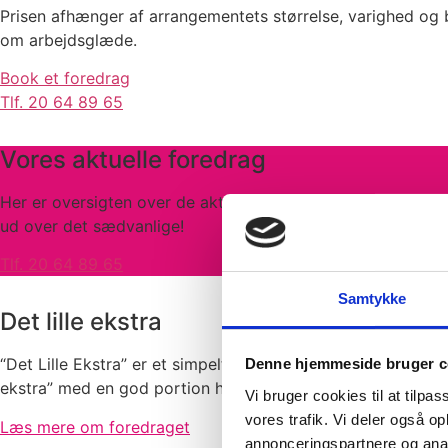
Prisen afhænger af arrangementets størrelse, varighed og b
om arbejdsglæde.
Book et foredrag
Tlf. 20 64 89 65
Vores aktuelle foredrag
Her er oversigten over de aktuelle foredrag hos Det Lille 
ud over det sædvanlige!
Tlf. 20 64 89 65
Samtykke
Det lille ekstra
“Det Lille Ekstra” er et simpelt redskab til medarbejdere og
Denne hjemmeside bruger c
ekstra” med en god portion humor og selvironi samt masse
Vi bruger cookies til at tilpas
vores trafik. Vi deler også 
Læs mere om foredraget
annonceringspartnere og anal