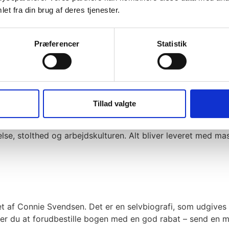
et fra din brug af deres tjenester.
rdessen, Connie Svendsen, går i luften med dette foredrag.
Præferencer
Statistik
krøvene og sætter fokus på styrken i vores forskelligheder.
Tillad valgte
I gennemsnit går vi på arbejde i 39 år. NIOGTREDIVE!!! Plus
, stolthed og arbejdskulturen. Alt bliver leveret med mas
t af Connie Svendsen. Det er en selvbiografi, som udgives
r du at forudbestille bogen med en god rabat – send en mai