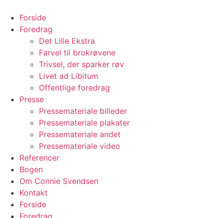
Videre
til
Forside
indhold
Foredrag
Det Lille Ekstra
Farvel til brokrøvene
Trivsel, der sparker røv
Livet ad Libitum
Offentlige foredrag
Presse
Pressemateriale billeder
Pressemateriale plakater
Pressemateriale andet
Pressemateriale video
Referencer
Bogen
Om Connie Svendsen
Kontakt
Forside
Foredrag