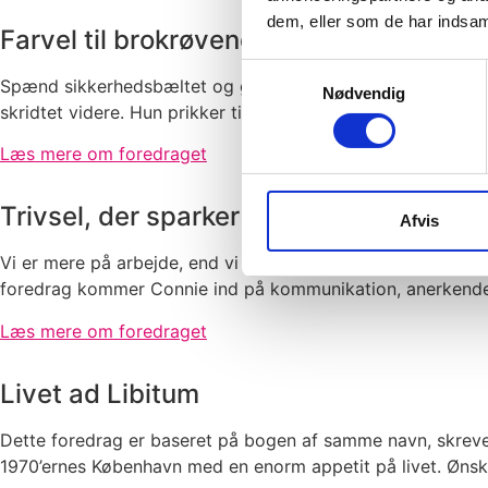
dem, eller som de har indsaml
Farvel til brokrøvene
Samtykkevalg
Spænd sikkerhedsbæltet og gør klar til take-off, når stewa
Nødvendig
skridtet videre. Hun prikker til janteloven, gør op med bro
Læs mere om foredraget
Trivsel, der sparker r..
Afvis
Vi er mere på arbejde, end vi er sammen med vores familie. 
foredrag kommer Connie ind på kommunikation, anerkendelse
Læs mere om foredraget
Livet ad Libitum
Dette foredrag er baseret på bogen af samme navn, skreve
1970’ernes København med en enorm appetit på livet. Ønske