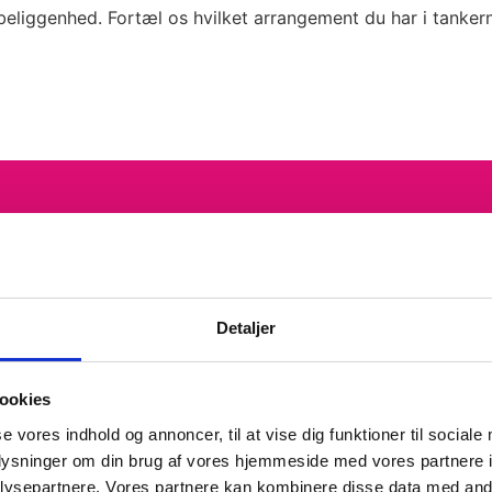
eliggenhed. Fortæl os hvilket arrangement du har i tankerne
Ekstra – en unik mulighed for at udforske inspirerende emn
Detaljer
 ledere. Det handler om at ændre holdning og gøre en lille, 
ookies
r af sjove og inspirerende eksempler fra hverdagen.
se vores indhold og annoncer, til at vise dig funktioner til sociale
oplysninger om din brug af vores hjemmeside med vores partnere i
ysepartnere. Vores partnere kan kombinere disse data med andr