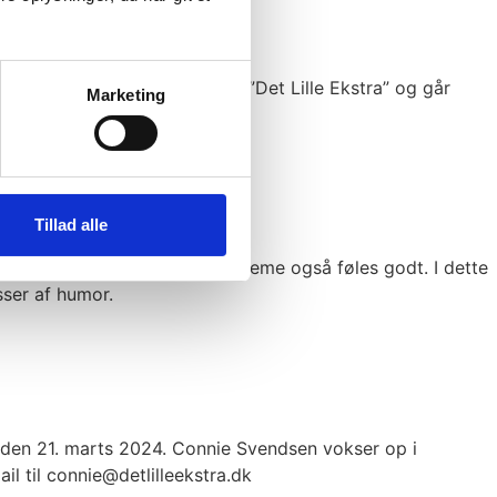
 Hun fortsætter succesen fra ”Det Lille Ekstra” og går
Marketing
Tillad alle
 det løse. Så skal det saftsuseme også føles godt. I dette
ser af humor.
 den 21. marts 2024. Connie Svendsen vokser op i
l til connie@detlilleekstra.dk