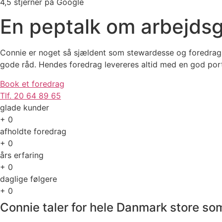
4,5 stjerner på Google
En peptalk om arbejds
Connie er noget så sjældent som stewardesse og foredragshol
gode råd. Hendes foredrag levereres altid med en god por
Book et foredrag
Tlf. 20 64 89 65
glade kunder
+
0
afholdte foredrag
+
0
års erfaring
+
0
daglige følgere
+
0
Connie taler for hele Danmark store s