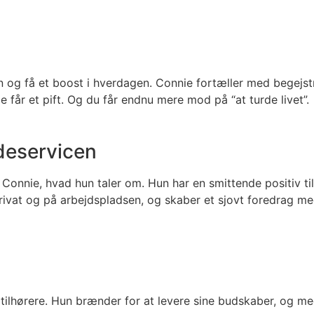
og få et boost i hverdagen. Connie fortæller med begejstri
e får et pift. Og du får endnu mere mod på “at turde livet”.
deservicen
nnie, hvad hun taler om. Hun har en smittende positiv tilga
privat og på arbejdspladsen, og skaber et sjovt foredrag 
ilhørere. Hun brænder for at levere sine budskaber, og me