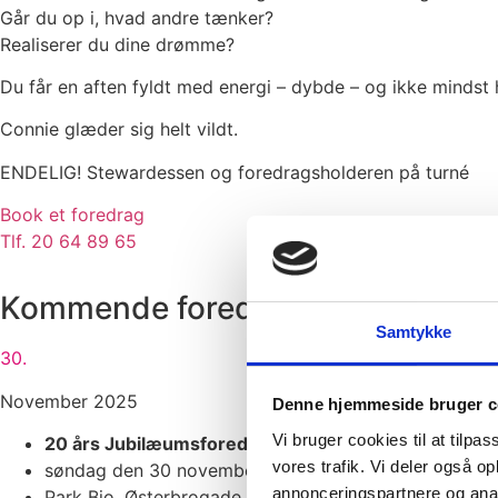
Går du op i, hvad andre tænker?
Realiserer du dine drømme?
Du får en aften fyldt med energi – dybde – og ikke mindst
Connie glæder sig helt vildt.
ENDELIG! Stewardessen og foredragsholderen på turné
Book et foredrag
Tlf. 20 64 89 65
Kommende foredrag
Samtykke
30.
November 2025
Denne hjemmeside bruger c
Vi bruger cookies til at tilpas
20 års Jubilæumsforedrag
vores trafik. Vi deler også 
søndag den 30 november 2025 kl. 14:00
annonceringspartnere og anal
Park Bio, Østerbrogade 79, 2100 København