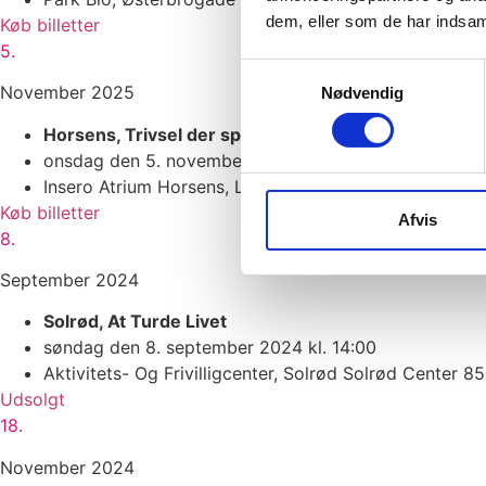
dem, eller som de har indsaml
Køb billetter
5.
Samtykkevalg
November 2025
Nødvendig
Horsens, Trivsel der sparker røv
onsdag den 5. november 2025 kl. 19:00
Insero Atrium Horsens, Langmarksvej 53, 8700 Horse
Køb billetter
Afvis
8.
September 2024
Solrød, At Turde Livet
søndag den 8. september 2024 kl. 14:00
Aktivitets- Og Frivilligcenter, Solrød Solrød Center 
Udsolgt
18.
November 2024