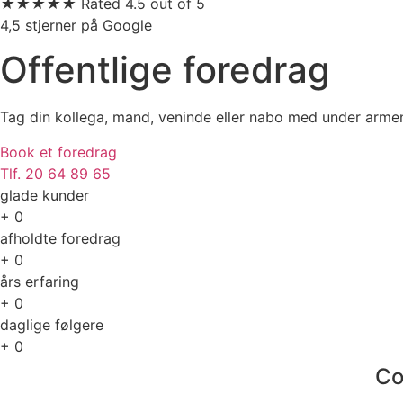
★
★
★
★
★
Rated 4.5 out of 5
4,5 stjerner på Google
Offentlige foredrag
Tag din kollega, mand, veninde eller nabo med under arme
Book et foredrag
Tlf. 20 64 89 65
glade kunder
+
0
afholdte foredrag
+
0
års erfaring
+
0
daglige følgere
+
0
Co